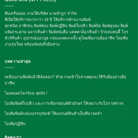
ทีมเครือย่อย ภายใต้บริษัท นายทำถูก จำกัด
ที่เปิดให้บริการมากกว่า 18 ปี ให้บริการด้านงานพิมพ์
ทุกชนิด อาทิเช่น พิมพ์ซอง พิมพ์ปฏิทิน พิมพ์ใบปลิว พิมพ์บิล พิมพ์คูปอง พิมพ์
แฟ้มกระดาษ ฉลากสินค้า พิมพ์หนังสือ แคตตาล็อกสินค้า ป้ายสแตนดี้ โบร
ชัวร์สินค้า อุปกรณ์ออกบูธ กล่องแพคเกจจิ้ง
ดูโดยทีมงานมืออาชีพ โดยทีม
งานรุ่นใหม่ พร้อมจัดส่งถึงมือท่าน
บทความล่าสุด
เคลือบงานพิมพ์แล้วฟิล์มลอก? ทำความเข้าใจสาเหตุและวิธีรับมืออย่างมือ
อาชีพ
ไอเทมลดโลกร้อน สุดปัง !
ไอเดียพิมพ์ใบปลิว และการเลือกฟอนต์ตัวอักษร ให้เหมาะกับโอกาสต่างๆ
ไอเดียพิมพ์กล่องบรรจุภัณฑ์ ให้แบรนด์สินค้าเป็นที่น่าจดจำ
ไอเดียปฏิทิน
ติดต่อเรา