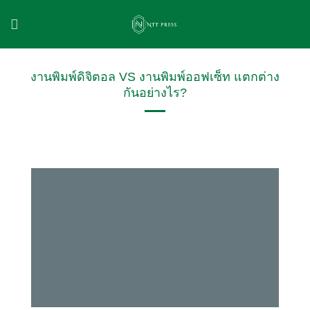
ข้าม
ไป
ยัง
เนื้อหา
งานพิมพ์ดิจิตอล VS งานพิมพ์ออฟเซ็ท แตกต่าง
กันอย่างไร?