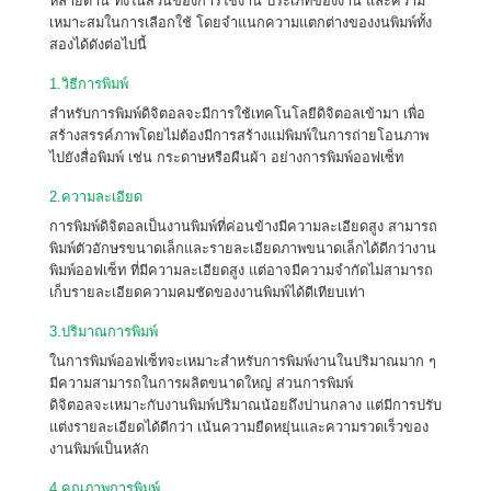
หลายด้าน ทั้งในส่วนของการใช้งาน ประเภทของงาน และความ
เหมาะสมในการเลือกใช้ โดยจำแนกความแตกต่างของงนพิมพ์ทั้ง
สองได้ดังต่อไปนี้
1.วิธีการพิมพ์
สำหรับการพิมพ์ดิจิตอลจะมีการใช้เทคโนโลยีดิจิตอลเข้ามา เพื่อ
สร้างสรรค์ภาพโดยไม่ต้องมีการสร้างแม่พิมพ์ในการถ่ายโอนภาพ
ไปยังสื่อพิมพ์ เช่น กระดาษหรือผืนผ้า อย่างการพิมพ์ออฟเซ็ท
2.ความละเอียด
การพิมพ์ดิจิตอลเป็นงานพิมพ์ที่ค่อนข้างมีความละเอียดสูง สามารถ
พิมพ์ตัวอักษรขนาดเล็กและรายละเอียดภาพขนาดเล็กได้ดีกว่างาน
พิมพ์ออฟเซ็ท ที่มีความละเอียดสูง แต่อาจมีความจำกัดไม่สามารถ
เก็บรายละเอียดความคมชัดของงานพิมพ์ได้ดีเทียบเท่า
3.ปริมาณการพิมพ์
ในการพิมพ์ออฟเซ็ทจะเหมาะสำหรับการพิมพ์งานในปริมาณมาก ๆ
มีความสามารถในการผลิตขนาดใหญ่ ส่วนการพิมพ์
ดิจิตอลจะเหมาะกับงานพิมพ์ปริมาณน้อยถึงปานกลาง แต่มีการปรับ
แต่งรายละเอียดได้ดีกว่า เน้นความยืดหยุ่นและความรวดเร็วของ
งานพิมพ์เป็นหลัก
4.คุณภาพการพิมพ์