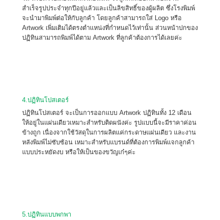
สำเร็จรูปประจำทุกปีอยู่แล้วและเป็นลิขสิทธิ์ของผู้ผลิต ซึ่งโรงพิมพ์
จะนำมาพิมพ์ต่อให้กับลูกค้า โดยลูกค้าสามารถใส่ Logo หรือ
Artwork เพิ่มเติมได้ตรงตำแหน่งที่กำหนดไว้เท่านั้น ส่วนหน้าปกของ
ปฏิทินสามารถพิมพ์ได้ตาม Artwork ที่ลูกค้าต้องการได้เลยค่ะ
4.ปฏิทินโปสเตอร์
ปฏิทินโปสเตอร์ จะเป็นการออกแบบ Artwork ปฏิทินทั้ง 12 เดือน
ให้อยู่ในแผ่นเดียวเหมาะสำหรับติดผนังค่ะ รูปแบบนี้จะมีราคาค่อน
ข้างถูก เนื่องจากใช้วัสดุในการผลิตแค่กระดาษแผ่นเดียว และงาน
หลังพิมพ์ไม่ซับซ้อน เหมาะสำหรับแบรนด์ที่ต้องการพิมพ์แจกลูกค้า
แบบประหยัดงบ หรือให้เป็นของขวัญเก๋ๆค่ะ
5.ปฏิทินแบบพกพา