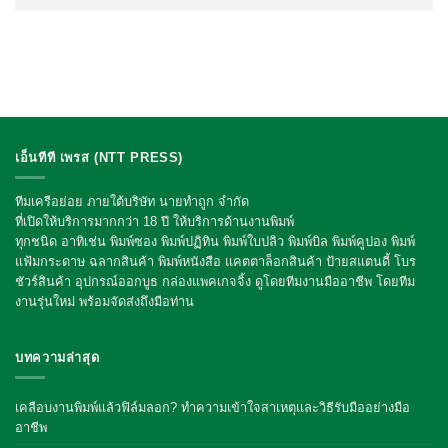
เอ็นทีที เพรส (NTT PRESS)
ทีมเครือย่อย ภายใต้บริษัท นายทำถูก จำกัด
ที่เปิดให้บริการมากกว่า 18 ปี ให้บริการด้านงานพิมพ์
ทุกชนิด อาทิเช่น พิมพ์ซอง พิมพ์ปฏิทิน พิมพ์ใบปลิว พิมพ์บิล พิมพ์คูปอง พิมพ์
แฟ้มกระดาษ ฉลากสินค้า พิมพ์หนังสือ แคตตาล็อกสินค้า ป้ายสแตนดี้ โบร
ชัวร์สินค้า อุปกรณ์ออกบูธ กล่องแพคเกจจิ้ง
ดูโดยทีมงานมืออาชีพ โดยทีม
งานรุ่นใหม่ พร้อมจัดส่งถึงมือท่าน
บทความล่าสุด
เคลือบงานพิมพ์แล้วฟิล์มลอก? ทำความเข้าใจสาเหตุและวิธีรับมืออย่างมือ
อาชีพ