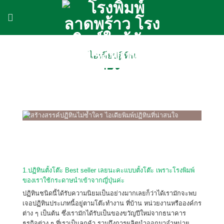
ข้าม
ไป
ยัง
เนื้อหา
ไอเดียปฏิทิน
1.ปฏิทินตั้งโต๊ะ Best seller เลยนะคะแบบตั้งโต๊ะ เพราะโรงพิมพ์
ของเราใช้กระดาษนำเข้าจากญี่ปุ่นค่ะ
ปฏิทินชนิดนี้ได้รับความนิยมเป็นอย่างมากเลยก็ว่าได้เรามักจะพบ
เจอปฏิทินประเภทนี้อยู่ตามโต๊ะทำงาน ที่บ้าน หน่วยงานหรือองค์กร
ต่าง ๆ เป็นต้น ซึ่งเรามักได้รับเป็นของขวัญปีใหม่จากธนาคาร
ธุรกิจต่าง ๆ ที่เราเป็นลูกค้า รวมถึงการผลิตนำออกมาจำหน่าย