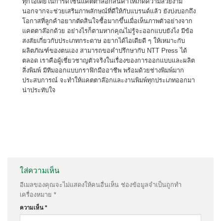
ทุกไอเดียในการดีไซน์แคตตาล๊อกสินค้าให้เกิดความสวยงาม
นอกจากจะช่วยเสริมภาพลักษณ์ที่ดีให้กับแบรนด์แล้ว ยังบ่งบอกถึง
โอกาสที่ลูกค้าอยากตัดสินใจซื้อมากขึ้นเมื่อเห็นภาพตัวอย่างจาก
แคตตาล๊อกด้วย อย่างไรก็ตามหากคุณไม่รู้จะออกแบบยังไง มีข้อ
สงสัยเกี่ยวกับประเภทกระดาษ อยากได้ไอเดียดี ๆ ให้เหมาะกับ
ผลิตภัณฑ์ของตนเอง สามารถขอคำปรึกษากับ NTT Press ได้
ตลอด เราคือผู้เชี่ยวชาญตัวจริงในเรื่องของการออกแบบและผลิต
สิ่งพิมพ์ มีทีมออกแบบกราฟิกมืออาชีพ พร้อมด้วยช่างพิมพ์มาก
ประสบการณ์ จะทำให้แคตตาล๊อกและงานพิมพ์ทุกประเภทออกมา
น่าประทับใจ
ใส่ความเห็น
อีเมลของคุณจะไม่แสดงให้คนอื่นเห็น
ช่องข้อมูลจำเป็นถูกทำ
เครื่องหมาย
*
ความเห็น
*