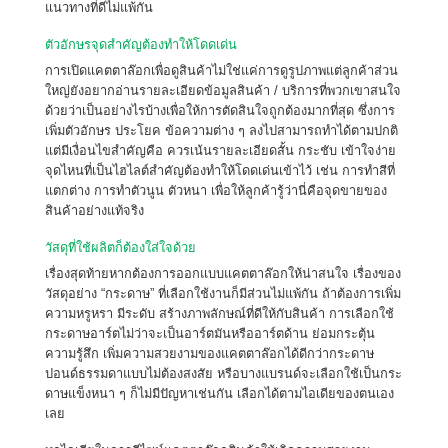
แนวทางที่ดีไม่แพ้กัน
ตัวอักษรจุดสำคัญต้องทำให้โดดเด่น
การเปิดแคตตาล๊อกเพื่อดูสินค้าไม่ใช่แค่การดูรูปภาพแต่ลูกค้าส่วน
ใหญ่ยังอยากอ่านรายละเอียดข้อมูลสินค้า / บริการที่พวกเขาสนใจ
ด้วยว่าเป็นอย่างไรบ้างเพื่อให้การตัดสินใจถูกต้องมากที่สุด ซึ่งการ
เพิ่มตัวอักษร ประโยค ข้อความต่าง ๆ ลงไปสามารถทำได้ตามปกติ
แต่มีเงื่อนไขสำคัญคือ ควรเน้นรายละเอียดสั้น กระชับ เข้าใจง่าย
จุดไหนที่เป็นไฮไลต์สำคัญต้องทำให้โดดเด่นเข้าไว้ เช่น การทำสีที่
แตกต่าง การทำตัวนูน ตัวหนา เพื่อให้ลูกค้ารู้ว่านี่คือจุดขายของ
สินค้าอย่างแท้จริง
วัสดุที่ใช้ผลิตก็ต้องใส่ใจด้วย
เรื่องสุดท้ายหากต้องการออกแบบแคตตาล๊อกให้น่าสนใจ เรื่องของ
วัสดุอย่าง “กระดาษ” ที่เลือกใช้งานก็มีส่วนไม่แพ้กัน ถ้าต้องการเพิ่ม
ความหรูหรา มีระดับ สร้างภาพลักษณ์ที่ดีให้กับสินค้า การเลือกใช้
กระดาษอาร์ตไม่ว่าจะเป็นอาร์ตมันหรืออาร์ตด้าน ย่อมกระตุ้น
ความรู้สึก เพิ่มความสวยงามของแคตตาล๊อกได้ดีกว่ากระดาษ
ปอนด์ธรรมดาแบบไม่ต้องสงสัย หรือบางแบรนด์จะเลือกใช้เป็นกระ
ดาษแข็งหนา ๆ ก็ไม่มีปัญหาเช่นกัน เลือกได้ตามไอเดียของตนเอง
เลย