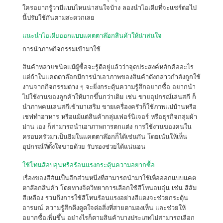
ใครอยากรู้ว่ามีแบบไหนน่าสนใจบ้าง ลองนำไอเดียที่จะแชร์ต่อไป
นี้ปรับใช้กันตามสะดวกเลย
แนะนำไอเดียออกแบบแคตตาล๊อกสินค้าให้น่าสนใจ
การนำภาพกิจกรรมเข้ามาใช้
สินค้าหลายชนิดแม้ผู้ซื้อจะรู้ดีอยู่แล้วว่าจุดประสงค์หลักคืออะไร
แต่ถ้าในแคตตาล๊อกมีการนำเอาภาพของสินค้าดังกล่าวกำลังถูกใช้
งานจากกิจกรรมต่าง ๆ จะยิ่งกระตุ้นความรู้สึกอยากซื้อ อยากนำ
ไปใช้งานของลูกค้าให้มากขึ้นกว่าเดิม เช่น ขายอุปกรณ์เล่นสกี ก็
นำภาพคนเล่นสกีเข้ามาเสริม ขายเครื่องครัวก็ใช้ภาพแม่บ้านหรือ
เชฟทำอาหาร หรือแม้แต่สินค้ากลุ่มเฟอร์นิเจอร์ หรือธุรกิจกลุ่มผ้า
ม่าน เอง ก็สามารถนำเอาภาพการตกแต่ง การใช้งานของคนใน
ครอบครัวมาเป็นธีมในแคตตาล๊อกก็ได้เช่นกัน โดยเน้นให้เห็น
อุปกรณ์ที่ตั้งใจขายด้วย รับรองช่วยได้แน่นอน
ใช้โทนสีอบอุ่นหรือร้อนแรงกระตุ้นความอยากซื้อ
เรื่องของสีสันเป็นอีกส่วนหนึ่งที่สามารถนำมาใช้เพื่อออกแบบแคต
ตาล๊อกสินค้า โดยทางจิตวิทยาการเลือกใช้สีโทนอบอุ่น เช่น สีส้ม
สีเหลือง รวมถึงการใช้สีโทนร้อนแรงอย่างสีแดงจะช่วยกระตุ้น
อารมณ์ ความรู้สึกดึงดูดใจต่อสิ่งที่สายตามองเห็น และช่วยให้
อยากซื้อเพิ่มขึ้น อย่างไรก็ตามสินค้าบางประเภทไม่สามารถเลือก