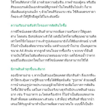
ใช้โทนสีดังกล่าวได้ อาจด้วยความคุ้นชิน ภาพจำของผู้คน หรือธีม
สีของแบรนด์เป็นเอกลักษณ์ที่ถูกจดจำในโทนสีอื่นไปแล้ว ก็อาจ
เพิ่มเติมแค่ลูกเล่นเล็ก ๆ ด้วยโทนสีร้อนแรง เช่น ใช้สีแดงตรงราคา
ก็พอจะทำให้รู้สึกดึงดูดได้ในระดับหนึ่ง
ความเรียบง่ายคือหัวใจของการตัดสินใจซื้อ
การดีไซน์แคตตาล๊อกสินค้าสามารถเพิ่มความหวือหวาให้ดูแตก
ต่าง โดดเด่น มีเสน่ห์เฉพาะตัวได้ แต่เมื่อไหร่ก็ตามที่คุณพยายามคิด
เท่าไหร่ก็นึกไม่ออกว่าจะทำรูปเล่มออกมายังไงให้มีเอกลักษณ์ บางที
ก็ไม่จำเป็นต้องคิดมากขนาดนั้น แค่ทำแบบเข้าใจง่าย เป็นสมุดภาพ
ขนาด A4 สักเล่ม หากลูกค้าสนใจอยากซื้อจริง ๆ พวกเขาก็ยินดี
จ่ายเงินให้โดยไม่ต้องคิดจนปวดสมองมากนัก แต่ก็ยังขอย้ำว่าหาก
คุณมีไอเดียแปลกใหม่ในการดีไซน์แคตตาล๊อกสามารถใช้ได้
มีภาพสินค้าทุกชิ้นจะดีมาก
ลองนึกตามง่าย ๆ หากเป็นตัวเองเปิดแคตตาล๊อกสินค้า สิ่งแรกที่จะ
ทำให้กระตุ้นความรู้สึกอยากซื้อได้ดีที่สุดนั่นคือ “รูปภาพ” ด้วยเหตุนี้
การนำเสนอรูปภาพประกอบอยู่ด้วยก็มักช่วยเพิ่มโอกาสการตัดสิน
ใจซื้อให้ง่ายขึ้น แต่ในความเป็นจริงบางธุรกิจมีประเภทสินค้าเยอะ
มาก เช่น ร้านอาหาร อะไหล่เครื่องจักร ก็ไม่จำเป็นต้องแสดงภาพ
สินค้าทั้งหมด แค่คัดเฉพาะตัวเด่น ๆ ตัวท็อป หรือสินค้าที่อยากนำ
เสนอให้กับลูกค้ามาทำเป็นภาพเพิ่มความน่าสนใจ แบบนี้ก็เป็นอีก