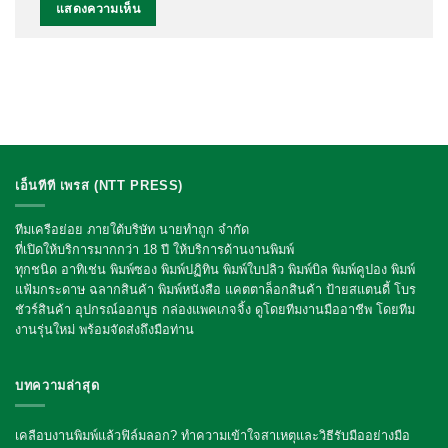
เอ็นทีที เพรส (NTT PRESS)
ทีมเครือย่อย ภายใต้บริษัท นายทำถูก จำกัด
ที่เปิดให้บริการมากกว่า 18 ปี ให้บริการด้านงานพิมพ์
ทุกชนิด อาทิเช่น พิมพ์ซอง พิมพ์ปฏิทิน พิมพ์ใบปลิว พิมพ์บิล พิมพ์คูปอง พิมพ์
แฟ้มกระดาษ ฉลากสินค้า พิมพ์หนังสือ แคตตาล็อกสินค้า ป้ายสแตนดี้ โบร
ชัวร์สินค้า อุปกรณ์ออกบูธ กล่องแพคเกจจิ้ง
ดูโดยทีมงานมืออาชีพ โดยทีม
งานรุ่นใหม่ พร้อมจัดส่งถึงมือท่าน
บทความล่าสุด
เคลือบงานพิมพ์แล้วฟิล์มลอก? ทำความเข้าใจสาเหตุและวิธีรับมืออย่างมือ