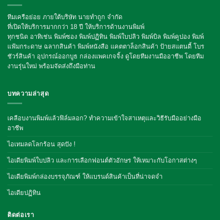
ทีมเครือย่อย ภายใต้บริษัท นายทำถูก จำกัด
ที่เปิดให้บริการมากกว่า 18 ปี ให้บริการด้านงานพิมพ์
ทุกชนิด อาทิเช่น พิมพ์ซอง พิมพ์ปฏิทิน พิมพ์ใบปลิว พิมพ์บิล พิมพ์คูปอง พิมพ์
แฟ้มกระดาษ ฉลากสินค้า พิมพ์หนังสือ แคตตาล็อกสินค้า ป้ายสแตนดี้ โบร
ชัวร์สินค้า อุปกรณ์ออกบูธ กล่องแพคเกจจิ้ง
ดูโดยทีมงานมืออาชีพ โดยทีม
งานรุ่นใหม่ พร้อมจัดส่งถึงมือท่าน
บทความล่าสุด
เคลือบงานพิมพ์แล้วฟิล์มลอก? ทำความเข้าใจสาเหตุและวิธีรับมืออย่างมือ
อาชีพ
ไอเทมลดโลกร้อน สุดปัง !
ไอเดียพิมพ์ใบปลิว และการเลือกฟอนต์ตัวอักษร ให้เหมาะกับโอกาสต่างๆ
ไอเดียพิมพ์กล่องบรรจุภัณฑ์ ให้แบรนด์สินค้าเป็นที่น่าจดจำ
ไอเดียปฏิทิน
ติดต่อเรา