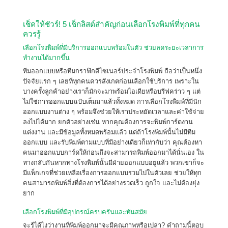
เช็คให้ชัวร์! 5 เช็กลิสต์สำคัญก่อนเลือกโรงพิมพ์ที่ทุกคน
ควรรู้
เลือกโรงพิมพ์ที่มีบริการออกแบบพร้อมในตัว ช่วยลดระยะเวลาการ
ทำงานได้มากขึ้น
ทีมออกแบบหรือทีมกราฟิกดีไซเนอร์ประจำโรงพิมพ์ ถือว่าเป็นหนึ่ง
ปัจจัยแรก ๆ เลยที่ทุกคนควรสังเกตก่อนเลือกใช้บริการ เพราะใน
บางครั้งลูกค้าอย่างเราก็มักจะมาพร้อมไอเดียหรือบรีฟคร่าว ๆ แต่
ไม่ใช่การออกแบบฉบับเต็มมาแล้วทั้งหมด การเลือกโรงพิมพ์ที่มีนัก
ออกแบบงานต่าง ๆ พร้อมจึงช่วยให้เราประหยัดเวลาและค่าใช้จ่าย
ลงไปได้มาก ยกตัวอย่างเช่น หากคุณต้องการจะพิมพ์การ์ดงาน
แต่งงาน และมีข้อมูลทั้งหมดพร้อมแล้ว แต่ถ้าโรงพิมพ์นั้นไม่มีทีม
ออกแบบ และรับพิมพ์ตามแบบที่มีอย่างเดียวก็เท่ากับว่า คุณต้องหา
คนมาออกแบบการ์ดให้ก่อนถึงจะสามารถพิมพ์ออกมาได้นั่นเอง ใน
ทางกลับกันหากทางโรงพิมพ์นั้นมีฝ่ายออกแบบอยู่แล้ว พวกเขาก็จะ
มีแพ็กเกจที่ช่วยเหลือเรื่องการออกแบบรวมไปในตัวเลย ช่วยให้ทุก
คนสามารถพิมพ์สิ่งที่ต้องการได้อย่างรวดเร็ว ถูกใจ และไม่ต้องยุ่ง
ยาก
เลือกโรงพิมพ์ที่มีอุปกรณ์ครบครันและทันสมัย
จะรู้ได้ไงว่างานที่พิมพ์ออกมาจะมีคุณภาพหรือเปล่า? คำถามนี้ตอบ