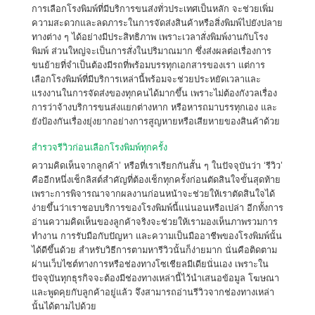
การเลือกโรงพิมพ์ที่มีบริการขนส่งทั่วประเทศเป็นหลัก จะช่วยเพิ่ม
ความสะดวกและลดภาระในการจัดส่งสินค้าหรือสิ่งพิมพ์ไปยังปลาย
ทางต่าง ๆ ได้อย่างมีประสิทธิภาพ เพราะเวลาสั่งพิมพ์งานกับโรง
พิมพ์ ส่วนใหญ่จะเป็นการสั่งในปริมาณมาก ซึ่งส่งผลต่อเรื่องการ
ขนย้ายที่จำเป็นต้องมีรถที่พร้อมบรรทุกเอกสารของเรา แต่การ
เลือกโรงพิมพ์ที่มีบริการเหล่านี้พร้อมจะช่วยประหยัดเวลาและ
แรงงานในการจัดส่งของทุกคนได้มากขึ้น เพราะไม่ต้องกังวลเรื่อง
การว่าจ้างบริการขนส่งแยกต่างหาก หรือหารถมาบรรทุกเอง และ
ยังป้องกันเรื่องยุ่งยากอย่างการสูญหายหรือเสียหายของสินค้าด้วย
สำรวจรีวิวก่อนเลือกโรงพิมพ์ทุกครั้ง
ความคิดเห็นจากลูกค้า’ หรือที่เราเรียกกันสั้น ๆ ในปัจจุบันว่า ‘รีวิว’
คืออีกหนึ่งเช็กลิสต์สำคัญที่ต้องเช็กทุกครั้งก่อนตัดสินใจขั้นสุดท้าย
เพราะการพิจารณาจากผลงานก่อนหน้าจะช่วยให้เราตัดสินใจได้
ง่ายขึ้นว่าเราชอบบริการของโรงพิมพ์นี้แน่นอนหรือเปล่า อีกทั้งการ
อ่านความคิดเห็นของลูกค้าจริงจะช่วยให้เรามองเห็นภาพรวมการ
ทำงาน การรับมือกับปัญหา และความเป็นมืออาชีพของโรงพิมพ์นั้น
ได้ดีขึ้นด้วย สำหรับวิธีการตามหารีวิวนั้นก็ง่ายมาก นั่นคือติดตาม
ผ่านเว็บไซต์ทางการหรือช่องทางโซเชียลมีเดียนั่นเอง เพราะใน
ปัจจุบันทุกธุรกิจจะต้องมีช่องทางเหล่านี้ไว้นำเสนอข้อมูล โฆษณา
และพูดคุยกับลูกค้าอยู่แล้ว จึงสามารถอ่านรีวิวจากช่องทางเหล่า
นั้นได้ตามไปด้วย